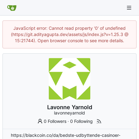
JavaScript error: Cannot read property '0' of undefined
(https://git.adityagupta.dev/assets/js/index.js?v=1.25.3 @
15:21744). Open browser console to see more details.
Lavonne Yarnold
lavonneyarnold
0 Followers
·
0 Following
https://blackcoin.co/da/bedste-udbyttende-casinoer-