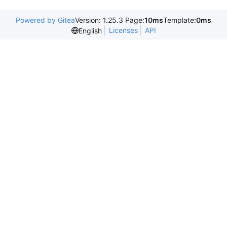
Powered by Gitea
Version: 1.25.3 Page:
10ms
Template:
0ms
Licenses
API
English