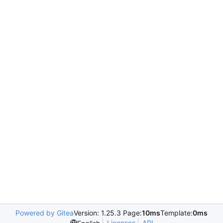
Powered by Gitea
Version: 1.25.3 Page:
10ms
Template:
0ms
Licenses
API