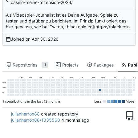
casino-meine-rezension-2026/
Als Videospiel-Journalist ist es Deine Aufgabe, Spiele zu
testen und darüber zu berichten. Im Prinzip funktioniert das
hier genauso, wie bei Twitch, [blackcoin.co](
https://blackcoin
.
Joined on
Repositories
Projects
Packages
Publi
1
Sep
Oct
Nov
Dec
Jan
Feb
Mar
Apr
May
Jun
Jul
Aug
Mon
Wed
Fri
1 contributions in the last 12 months
Less
More
julianherron88
created repository
julianherron88/1035560